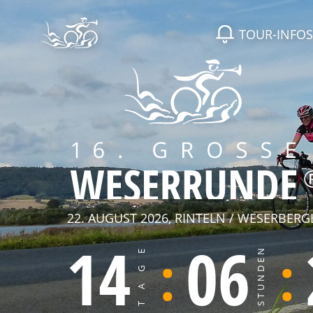
TOUR-INFOS
22. AUGUST 2026, RINTELN / WESERBER
14
06
TAGE
STUNDEN